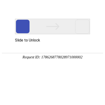
玻璃瓶厂首页
公司介绍
产品供应
产品分类
组培类系列
PRODUCT CATEGORIES
• 高硼硅玻璃罐系列